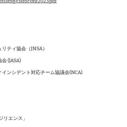
cism/img/cismconf2023.pdf
リティ協会（JNSA）
(JASA)
インシデント対応チーム協議会(NCA)
ジリエンス」