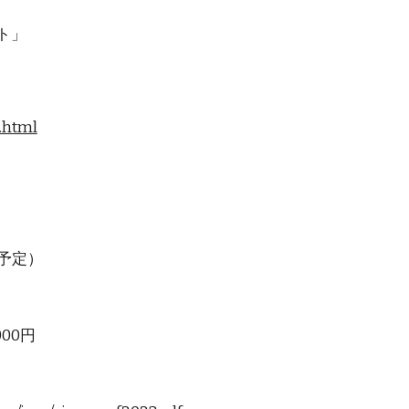
ト」
.html
を予定）
00円