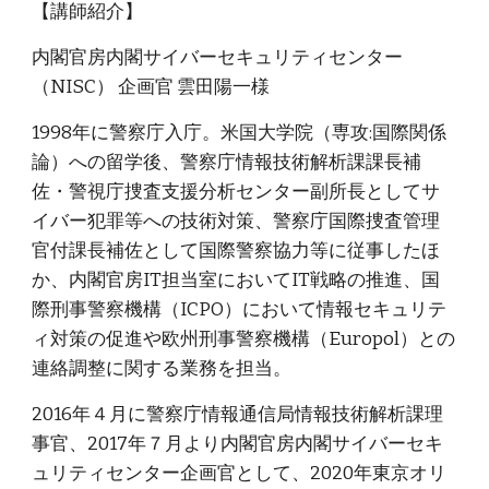
【講師紹介】
内閣官房内閣サイバーセキュリティセンター
（NISC） 企画官 雲田陽一様
1998年に警察庁入庁。米国大学院（専攻:国際関係
論）への留学後、警察庁情報技術解析課課長補
佐・警視庁捜査支援分析センター副所長としてサ
イバー犯罪等への技術対策、警察庁国際捜査管理
官付課長補佐として国際警察協力等に従事したほ
か、内閣官房IT担当室においてIT戦略の推進、国
際刑事警察機構（ICPO）において情報セキュリテ
ィ対策の促進や欧州刑事警察機構（Europol）との
連絡調整に関する業務を担当。
2016年４月に警察庁情報通信局情報技術解析課理
事官、2017年７月より内閣官房内閣サイバーセキ
ュリティセンター企画官として、2020年東京オリ